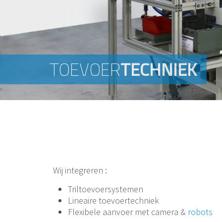
TOEVOER
TOEVOER
TECHNIEK
TECHNIEK
Wij integreren :
Triltoevoersystemen
Lineaire toevoertechniek
Flexibele aanvoer met camera &
robots